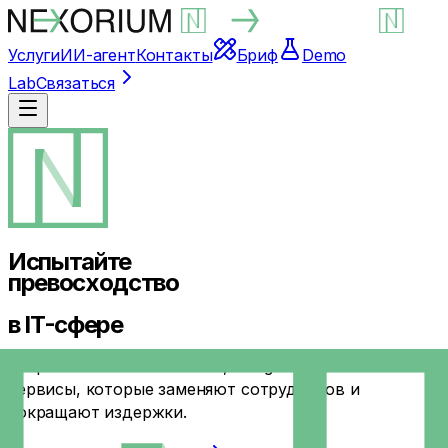
Услуги
ИИ-агент
Контакты
Бриф
Demo
Lab
Связаться
Испытайте
превосходство
в IT-сфере
Разрабатываем AI-агентов, Telegram-ботов и веб-
сервисы, которые заменяют сотрудников и
сокращают издержки.